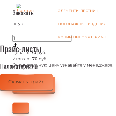
Заказать
ЭЛЕМЕНТЫ ЛЕСТНИЦ
штук
ПОГОНАЖНЫЕ ИЗДЕЛИЯ
КУПИМ ПИЛОМАТЕРИАЛ
Прайс-листы
Цена: от
70
руб.
Итого: от
70
руб.
Пиломатериалы
Окончательную цену узнавайте у менеджера.
Скачать прайс
В корзину