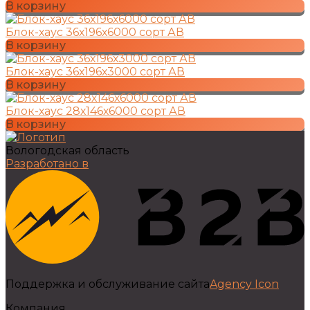
В корзину
Блок-хаус 36х196х6000 сорт АВ
В корзину
Блок-хаус 36х196х3000 сорт АВ
В корзину
Блок-хаус 28х146х6000 сорт АВ
В корзину
Вологодская область
Разработано в
Поддержка и обслуживание сайта
Agency Icon
Компания