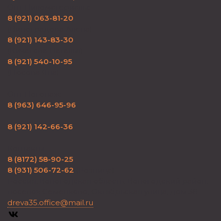
Опт Пиломатериалы:
8 (921) 063-81-20
(Виноградова Алена)
8 (921) 143-83-30
(Кичагова Наталья)
8 (921) 540-10-95
(Носова Яна)
Опт Погонаж:
8 (963) 646-95-96
8 (921) 142-66-36
Контакты
8 (8172) 58-90-25
8 (931) 506-72-62
(Розница)
Россия, Вологодская область, Вологодский район,
посёлок Семёнково, Октябрьская улица, дом 38
dreva35.office@mail.ru