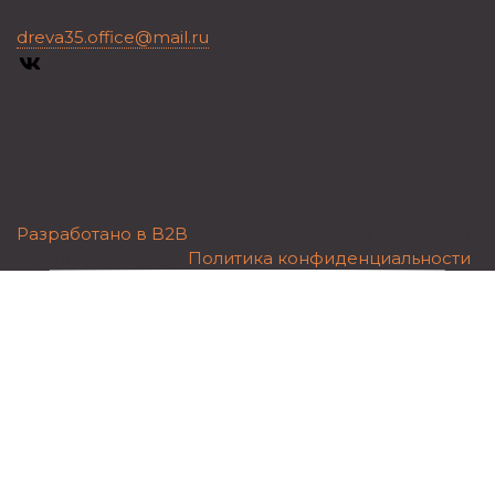
посёлок Семёнково, Октябрьская улица, дом 38
dreva35.office@mail.ru
Разработано в B2B
/
Сайт не является публичной
офертой.
2026г.
/
Политика конфиденциальности