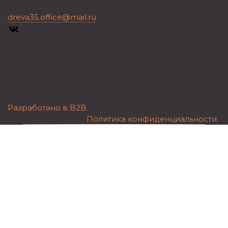
посёлок Семёнково, Октябрьская улица, дом 38
dreva35.office@mail.ru
Разработано в B2B
/
Сайт не является публичной
офертой.
2026г.
/
Политика конфиденциальности