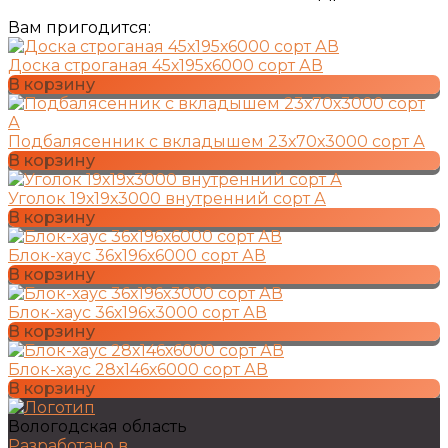
Вам пригодится:
Доска строганая 45х195х6000 сорт АВ
В корзину
Подбалясенник с вкладышем 23х70х3000 сорт А
В корзину
Уголок 19х19х3000 внутренний сорт А
В корзину
Блок-хаус 36х196х6000 сорт АВ
В корзину
Блок-хаус 36х196х3000 сорт АВ
В корзину
Блок-хаус 28х146х6000 сорт АВ
В корзину
Вологодская область
Разработано в