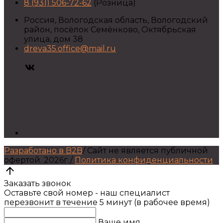
8 (931) 506-72-62
(Розница)
Россия, Вологодская область, Вологодский
район, посёлок Семёнково, Октябрьская
улица, дом 38
dreva35.office@mail.ru
Разработано в B2B
/
Сайт не является публичной
офертой.
2026г.
/
Политика конфиденциальности
Заказать звонок
Оставьте свой номер - наш специалист
перезвонит в течение 5 минут (в рабочее время)
Ваше имя